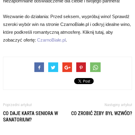
niezapomniane doświadczenie dla ciebie i twojego partnera!
Wezwanie do działania: Przed seksem, wypróbuj wino! Sprawdź
szeroki wybór win na stronie CzarnoBiałe.pl i odkryj idealne wino,
które podkreśli romantyczną atmosferę. Kliknij tutaj, aby
zobaczyć ofertę:
CzarnoBiałe.pl
.
Poprzedni artykuł
Następny artykuł
CO DAJE KARTA SENIORA W
CO ZROBIĆ ŻEBY BYŁ WZWÓD?
SANATORIUM?