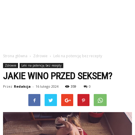
Strona główna
Zdrowie
Leki na potencję bez recepty
Zdrowie
Leki na potencję bez recepty
JAKIE WINO PRZED SEKSEM?
Przez
Redakcja
-
16 lutego 2024
359
0