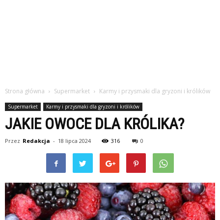
Strona główna
Supermarket
Karmy i przysmaki dla gryzoni i królików
Supermarket
Karmy i przysmaki dla gryzoni i królików
JAKIE OWOCE DLA KRÓLIKA?
Przez
Redakcja
-
18 lipca 2024
316
0