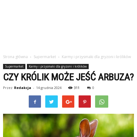
Strona główna
Supermarket
Karmy i przysmaki dla gryzoni i królików
Supermarket
Karmy i przysmaki dla gryzoni i królików
CZY KRÓLIK MOŻE JEŚĆ ARBUZA?
Przez
Redakcja
-
14 grudnia 2024
311
0