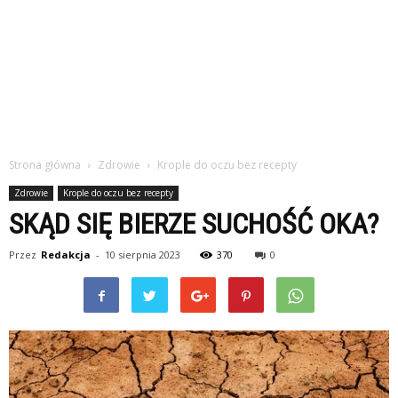
Strona główna
Zdrowie
Krople do oczu bez recepty
Zdrowie
Krople do oczu bez recepty
SKĄD SIĘ BIERZE SUCHOŚĆ OKA?
Przez
Redakcja
-
10 sierpnia 2023
370
0