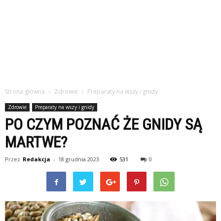
Strona główna
Zdrowie
Preparaty na wszy i gnidy
Zdrowie
Preparaty na wszy i gnidy
PO CZYM POZNAĆ ŻE GNIDY SĄ
MARTWE?
Przez
Redakcja
-
18 grudnia 2023
531
0