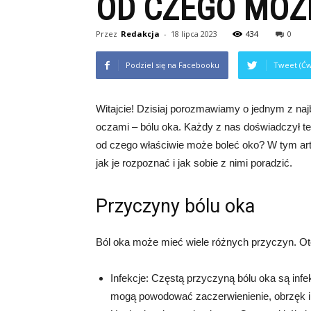
OD CZEGO MOŻ
Przez
Redakcja
-
18 lipca 2023
434
0
Podziel się na Facebooku
Tweet (Ćw
Witajcie! Dzisiaj porozmawiamy o jednym z na
oczami – bólu oka. Każdy z nas doświadczył te
od czego właściwie może boleć oko? W tym art
jak je rozpoznać i jak sobie z nimi poradzić.
Przyczyny bólu oka
Ból oka może mieć wiele różnych przyczyn. Oto
Infekcje: Częstą przyczyną bólu oka są infek
mogą powodować zaczerwienienie, obrzęk i 