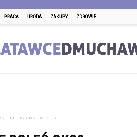
PRACA
URODA
ZAKUPY
ZDROWIE
LatawceDmuchawce.pl
pty
Od czego może boleć oko?