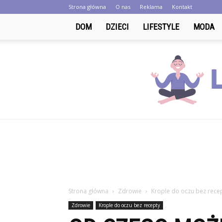
Strona główna
O nas
Reklama
Kontakt
DOM
DZIECI
LIFESTYLE
MODA
Strona główna
Zdrowie
Krople do oczu bez rece
Zdrowie
Krople do oczu bez recepty