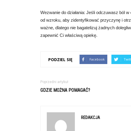
Wezwanie do działania: Jeśli odczuwasz ból w ok
od wzroku, aby zidentyfikować przyczynę i otr
ważne, dlatego nie bagatelizuj żadnych dolegliw
zapewnić Ci właściwą opiekę.
PODZIEL SIĘ
Facebook
Twit
Poprzedni artykuł
GDZIE MOŻNA POMAGAĆ?
REDAKCJA