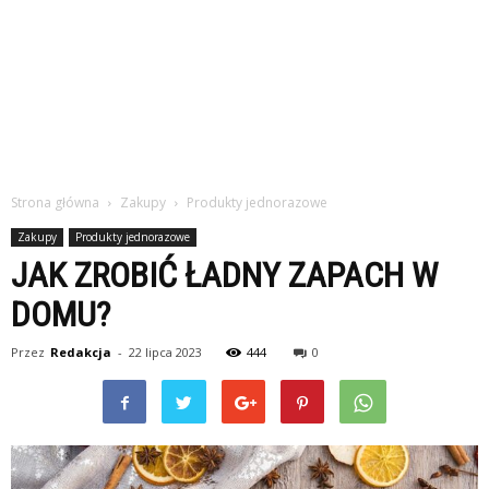
Strona główna
Zakupy
Produkty jednorazowe
Zakupy
Produkty jednorazowe
JAK ZROBIĆ ŁADNY ZAPACH W
DOMU?
Przez
Redakcja
-
22 lipca 2023
444
0