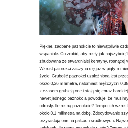
Piękne, zadbane paznokcie to niewątpliwie ozd
wspaniale. Co zrobić, aby rosły jak najszybcie
zbudowana ze stwardniałej keratyny, rosnącej
Wzrost paznokci zaczyna się już w piątym mies
życie. Grubość paznokci uzależniona jest prze
około 0,36 milimetra, natomiast mężczyźni 0,3
z czasem grubieją one i stają się coraz bardziej
nawet jednego paznokcia powoduje, że musimy 
odrosły. Ile rosną paznokcie? Tempo ich wzros
około 0,1 milimetra na dobę. Zdecydowanie szy
przyrastają one na palcach środkowych. Najw
kciukach. Ile rosną paznokcie u nóg? Tempo ich