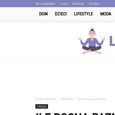
Strona główna
O nas
Reklama
Kontakt
DOM
DZIECI
LIFESTYLE
MODA
Strona główna
Lifestyle
Ile rosną paznokcie
Lifestyle