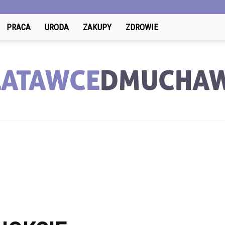
PRACA
URODA
ZAKUPY
ZDROWIE
LatawceDmuchawce.pl