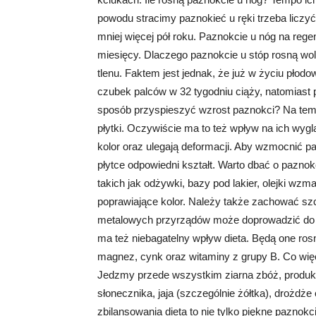
powodu stracimy paznokieć u ręki trzeba liczyć
mniej więcej pół roku. Paznokcie u nóg na reg
miesięcy. Dlaczego paznokcie u stóp rosną wo
tlenu. Faktem jest jednak, że już w życiu płodo
czubek palców w 32 tygodniu ciąży, natomiast
sposób przyspieszyć wzrost paznokci? Na temp
płytki. Oczywiście ma to też wpływ na ich wyglą
kolor oraz ulegają deformacji. Aby wzmocnić pa
płytce odpowiedni kształt. Warto dbać o pazn
takich jak odżywki, bazy pod lakier, olejki wzm
poprawiające kolor. Należy także zachować sz
metalowych przyrządów może doprowadzić do zn
ma też niebagatelny wpływ dieta. Będą one ros
magnez, cynk oraz witaminy z grupy B. Co więc
Jedzmy przede wszystkim ziarna zbóż, produkty
słonecznika, jaja (szczególnie żółtka), drożdż
zbilansowania dieta to nie tylko piękne paznokc