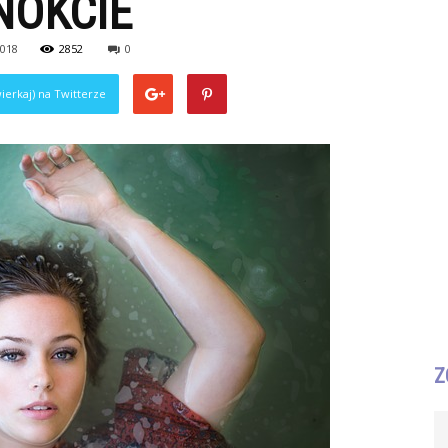
NOKCIE
2018
2852
0
ierkaj) na Twitterze
Z