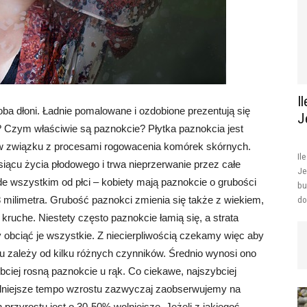
I
oba dłoni. Ładnie pomalowane i ozdobione prezentują się
J
j? Czym właściwie są paznokcie? Płytka paznokcia jest
 w związku z procesami rogowacenia komórek skórnych.
Il
iącu życia płodowego i trwa nieprzerwanie przez całe
Je
de wszystkim od płci – kobiety mają paznokcie o grubości
bu
8 milimetra. Grubość paznokci zmienia się także z wiekiem,
do
 kruche. Niestety często paznokcie łamią się, a strata
obciąć je wszystkie. Z niecierpliwością czekamy więc aby
tu zależy od kilku różnych czynników. Średnio wynosi ono
bciej rosną paznokcie u rąk. Co ciekawe, najszybciej
olniejsze tempo wzrostu zazwyczaj zaobserwujemy na
 przyrostu jest o 30-50% wolniejsze. Jeżeli z jakiegoś