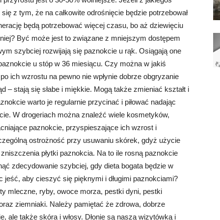
 się z tym, że na całkowite odrośnięcie będzie potrzebował
enerację będą potrzebować więcej czasu, bo aż dziewięciu
lniej? Być może jest to związane z mniejszym dostępem
wym szybciej rozwijają się paznokcie u rąk. Osiągają one
 paznokcie u stóp w 36 miesiącu. Czy można w jakiś
o ich wzrostu na pewno nie wpłynie dobrze obgryzanie
d – stają się słabe i miękkie. Mogą także zmieniać kształt i
znokcie warto je regularnie przycinać i piłować nadając
okcie. W drogeriach można znaleźć wiele kosmetyków,
acniające paznokcie, przyspieszające ich wzrost i
czególną ostrożność przy usuwaniu skórek, gdyż użycie
iszczenia płytki paznokcia. Na to ile rosną paznokcie
nąć zdecydowanie szybciej, gdy dieta bogata będzie w
 jeść, aby cieszyć się pięknymi i długimi paznokciami?
 mleczne, ryby, owoce morza, pestki dyni, pestki
e oraz ziemniaki. Należy pamiętać że zdrowa, dobrze
ie, ale także skóra i włosy. Dłonie są naszą wizytówką i