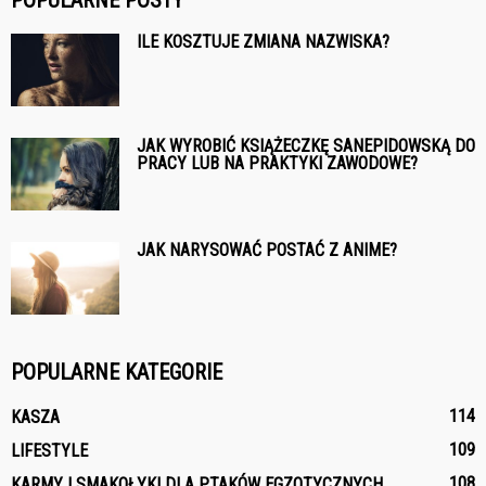
POPULARNE POSTY
ILE KOSZTUJE ZMIANA NAZWISKA?
JAK WYROBIĆ KSIĄŻECZKĘ SANEPIDOWSKĄ DO
PRACY LUB NA PRAKTYKI ZAWODOWE?
JAK NARYSOWAĆ POSTAĆ Z ANIME?
POPULARNE KATEGORIE
114
KASZA
109
LIFESTYLE
108
KARMY I SMAKOŁYKI DLA PTAKÓW EGZOTYCZNYCH