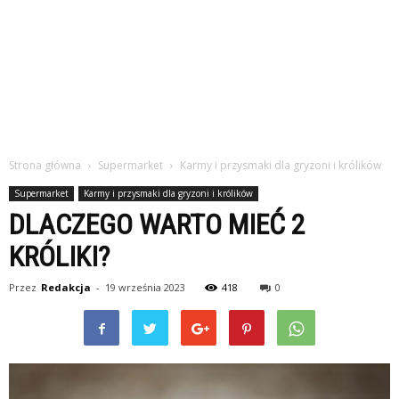
Strona główna
Supermarket
Karmy i przysmaki dla gryzoni i królików
Supermarket
Karmy i przysmaki dla gryzoni i królików
DLACZEGO WARTO MIEĆ 2
KRÓLIKI?
Przez
Redakcja
-
19 września 2023
418
0