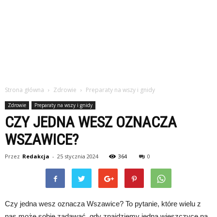
Strona główna
Zdrowie
Preparaty na wszy i gnidy
Zdrowie
Preparaty na wszy i gnidy
CZY JEDNA WESZ OZNACZA
WSZAWICE?
Przez
Redakcja
-
25 stycznia 2024
364
0
Czy jedna wesz oznacza Wszawice? To pytanie, które wielu z
nas może sobie zadawać, gdy znajdziemy jedną wieszczyce na