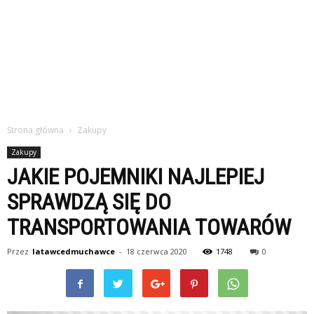
Strona główna
Zakupy
Zakupy
JAKIE POJEMNIKI NAJLEPIEJ
SPRAWDZĄ SIĘ DO
TRANSPORTOWANIA TOWARÓW
Przez
latawcedmuchawce
-
18 czerwca 2020
1748
0