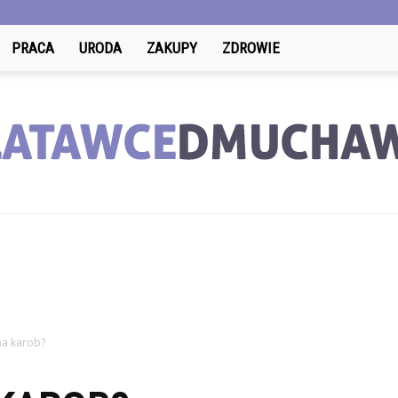
PRACA
URODA
ZAKUPY
ZDROWIE
LatawceDmuchawce.pl
ma karob?