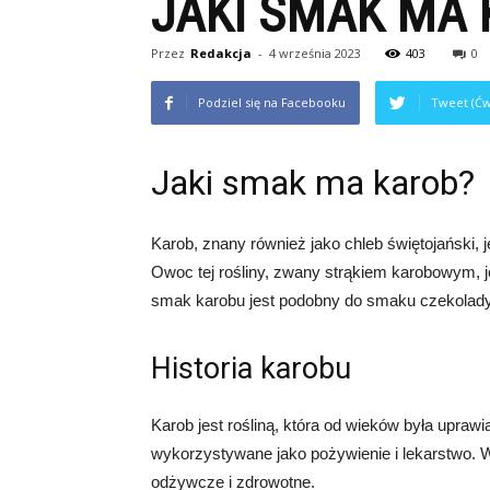
JAKI SMAK MA
Przez
Redakcja
-
4 września 2023
403
0
Podziel się na Facebooku
Tweet (Ćw
Jaki smak ma karob?
Karob, znany również jako chleb świętojański,
Owoc tej rośliny, zwany strąkiem karobowym, 
smak karobu jest podobny do smaku czekolady? 
Historia karobu
Karob jest rośliną, która od wieków była upra
wykorzystywane jako pożywienie i lekarstwo. W
odżywcze i zdrowotne.