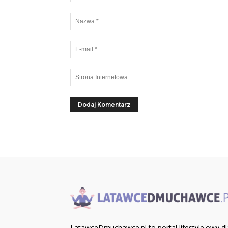
LatawceDmuchawce.pl to portal lifestyle'owy dl