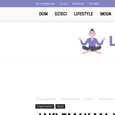
Strona główna
O nas
Reklama
Kontakt
DOM
DZIECI
LIFESTYLE
MODA
Strona główna
Supermarket
Karob
Jaki smak 
Supermarket
Karob