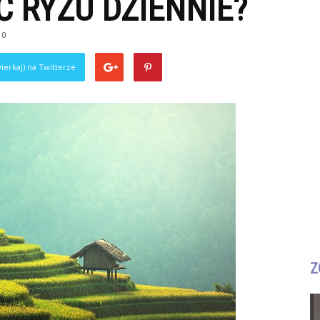
Ć RYŻU DZIENNIE?
0
ierkaj) na Twitterze
Z