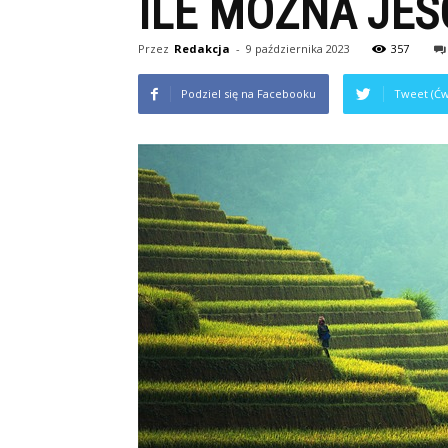
ILE MOŻNA JEŚ
Przez
Redakcja
-
9 października 2023
357
Podziel się na Facebooku
Tweet (Ćw