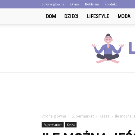
Strona główna
O nas
Reklama
Kontakt
DOM
DZIECI
LIFESTYLE
MODA
Strona główna
Supermarket
Kasza
Ile można j
Supermarket
Kasza