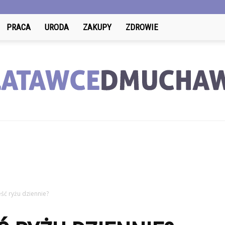
PRACA
URODA
ZAKUPY
ZDROWIE
LatawceDmuchawce.pl
eść ryżu dziennie?