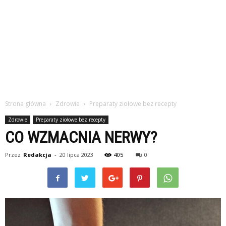
Strona główna
Zdrowie
Preparaty ziołowe bez recepty
Zdrowie
Preparaty ziołowe bez recepty
CO WZMACNIA NERWY?
Przez
Redakcja
-
20 lipca 2023
405
0