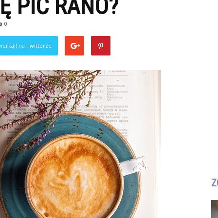
Ę PIĆ RANO?
0
ierkaj) na Twitterze
Z