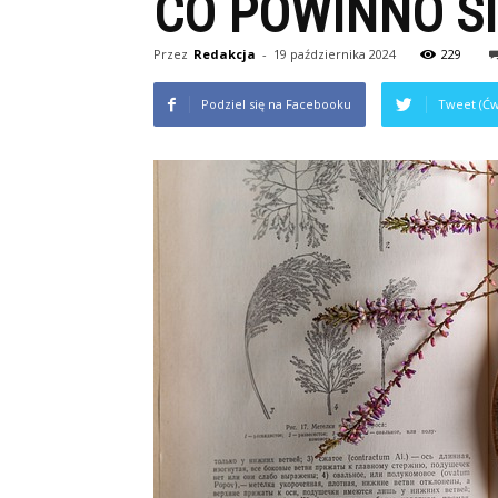
CO POWINNO SI
Przez
Redakcja
-
19 października 2024
229
Podziel się na Facebooku
Tweet (Ćw