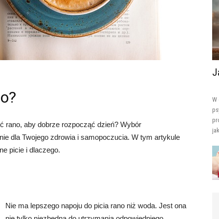
J
no?
W 
ps
pr
ić rano, aby dobrze rozpocząć dzień? Wybór
ja
ie dla Twojego zdrowia i samopoczucia. W tym artykule
ne picie i dlaczego.
Nie ma lepszego napoju do picia rano niż woda. Jest ona
nie tylko niezbędna do utrzymania odpowiedniego