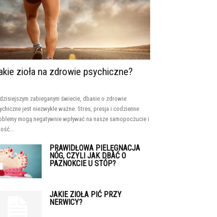
akie zioła na zdrowie psychiczne?
dzisiejszym zabieganym świecie, dbanie o zdrowie
ychiczne jest niezwykle ważne. Stres, presja i codzienne
oblemy mogą negatywnie wpływać na nasze samopoczucie i
kość...
PRAWIDŁOWA PIELĘGNACJA
NÓG, CZYLI JAK DBAĆ O
PAZNOKCIE U STÓP?
JAKIE ZIOŁA PIĆ PRZY
NERWICY?