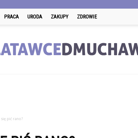
PRACA
URODA
ZAKUPY
ZDROWIE
LatawceDmuchawce.pl
się pić rano?