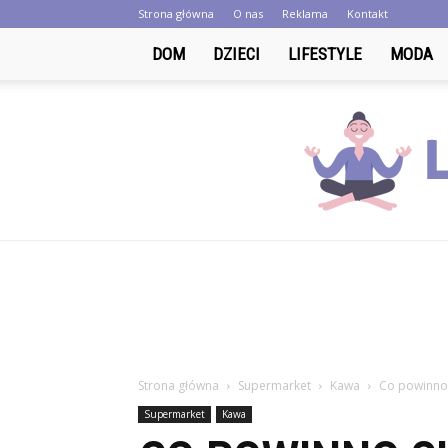
Strona główna
O nas
Reklama
Kontakt
DOM
DZIECI
LIFESTYLE
MODA
Strona główna
Supermarket
Kawa
Co powinno 
Supermarket
Kawa