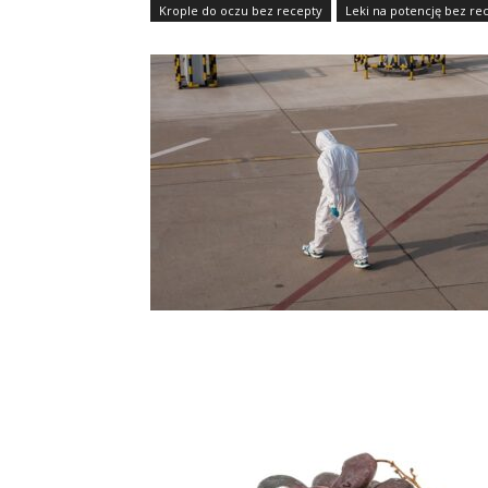
Krople do oczu bez recepty
Leki na potencję bez re
Preparaty do dezynfekcji